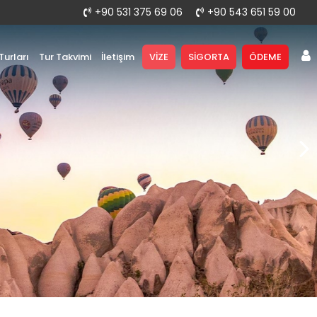
+90 531 375 69 06
+90 543 651 59 00
urları
Tur Takvimi
İletişim
VİZE
SİGORTA
ÖDEME