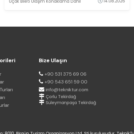
14.08.2026
Uçak Bileti Ulaşım Konaklama Dahil
rileri
Bize Ulaşın
r
+90 531 375 69 06
lar
+90 543 651 59 00
urları
info@tekniktur.com
Çorlu Tekirdağ
arı
Süleymanpaşa Tekirdağ
urlar
: 8010, Birgün Turizm Organizasyon Ltd. Şti kuruluşudur. TeknikTu