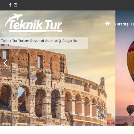
Yurtdışı T
Teknik Tur Turizm Seyahat Acenteliği Belge No:
8010