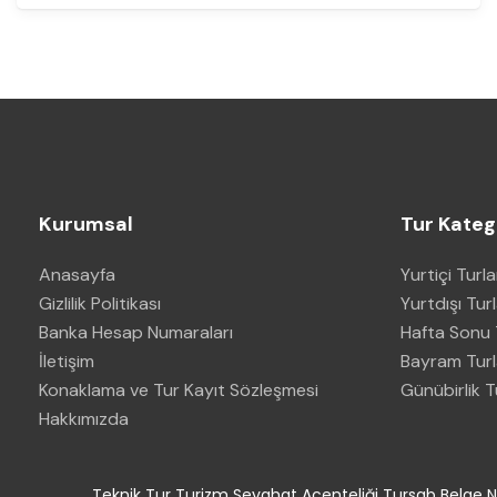
Kurumsal
Tur Katego
Anasayfa
Yurtiçi Turla
Gizlilik Politikası
Yurtdışı Tur
Banka Hesap Numaraları
Hafta Sonu T
İletişim
Bayram Turl
Konaklama ve Tur Kayıt Sözleşmesi
Günübirlik T
Hakkımızda
Teknik Tur Turizm Seyahat Acenteliği Tursab Belge No