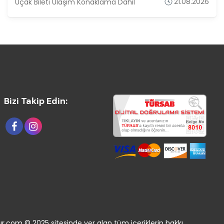
21.08.2026
Uçak Bileti Ulaşım Konaklama Dahil
Bizi Takip Edin:
r.com © 2025 sitesinde yer alan tüm içeriklerin hakkı