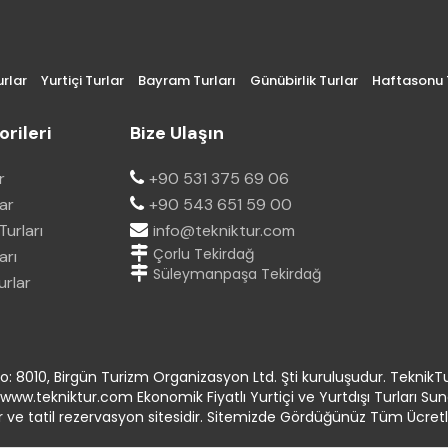
urlar
Yurtiçi Turlar
Bayram Turları
Günübirlik Turlar
Haftasonu T
rileri
Bize Ulaşın
r
+90 531 375 69 06
lar
+90 543 651 59 00
urları
info@tekniktur.com
Çorlu Tekirdağ
arı
Süleymanpaşa Tekirdağ
urlar
: 8010, Birgün Turizm Organizasyon Ltd. Şti kuruluşudur. TeknikTu
r. www.tekniktur.com Ekonomik Fiyatlı Yurtiçi ve Yurtdışı Turları Su
r ve tatil rezervasyon sitesidir. Sitemizde Gördüğünüz Tüm Ücretler 