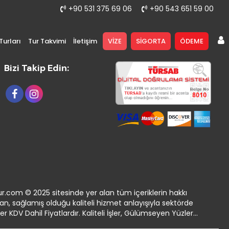
+90 531 375 69 06
+90 543 651 59 00
urları
Tur Takvimi
İletişim
VİZE
SİGORTA
ÖDEME
Bizi Takip Edin:
r.com © 2025 sitesinde yer alan tüm içeriklerin hakkı
nan, sağlamış olduğu kaliteli hizmet anlayışıyla sektörde
KDV Dahil Fiyatlardır. Kaliteli İşler, Gülümseyen Yüzler...