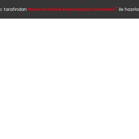
®
o
tarafından
Reserve Online Reservasyon Sistemleri
ile hazırla