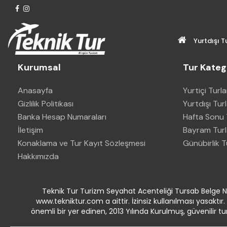
Yurtdışı T
Kurumsal
Tur Katego
Anasayfa
Yurtiçi Turla
Gizlilik Politikası
Yurtdışı Tur
Banka Hesap Numaraları
Hafta Sonu T
İletişim
Bayram Turl
Konaklama ve Tur Kayıt Sözleşmesi
Günübirlik T
Hakkımızda
Teknik Tur Turizm Seyahat Acenteliği Tursab Belge No
www.tekniktur.com a aittir. İzinsiz kullanılması yasaktı
önemli bir yer edinen, 2013 Yılında Kurulmuş, güvenilir tu