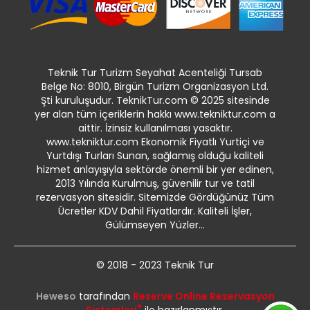
Teknik Tur Turizm Seyahat Acenteliği Tursab
Belge No: 8010, Birgün Turizm Organizasyon Ltd.
Şti kuruluşudur. TeknikTur.com © 2025 sitesinde
yer alan tüm içeriklerin hakkı www.tekniktur.com a
aittir. İzinsiz kullanılması yasaktır.
www.tekniktur.com Ekonomik Fiyatlı Yurtiçi ve
Yurtdışı Turları Sunan, sağlamış olduğu kaliteli
hizmet anlayışıyla sektörde önemli bir yer edinen,
2013 Yılında Kurulmuş, güvenilir tur ve tatil
rezervasyon sitesidir. Sitemizde Gördüğünüz Tüm
Ücretler KDV Dahil Fiyatlardır. Kaliteli İşler,
Gülümseyen Yüzler...
© 2018 - 2023 Teknik Tur
Heweso
tarafından
Reserve Online Reservasyon
®
Sistemleri
ile hazırlanmıştır.