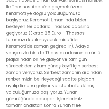
Sabah otelde alınan kahvaltı sonrası hareket
ile Thassos Adası’na geçmek üzere
Keramoti’ye doğru yolculuğumuza
başlıyoruz. Keromoti Limanı’nda bizleri
bekleyen feribotlarla Thassos adasına
geçiyoruz (Ekstra 25 Euro – Thassos
turumuza katılmayacak misafirler
Keramoti’de zaman geçirebilir). Adaya
varışımızla birlikte Thassos adasının en ünlü
plajlarından birine gidiyor ve tam gün
sürecek deniz kum güneş keyfi için serbest
zaman veriyoruz. Serbest zamanın ardından
rehberimizin belirleyeceği saatte plajdan
ayrılıp limana geliyor ve İstanbul’a dönüş
yolculuğumuza başlıyoruz. Yunan
gümrüğünde pasaport işlemlerimiz
tamamlandıktan sonra Yunan free